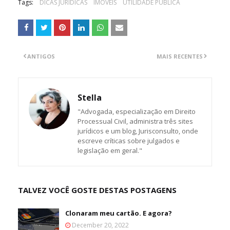
Tags:
DICAS JURÍDICAS
IMÓVEIS
UTILIDADE PÚBLICA
ANTIGOS
MAIS RECENTES
Stella
"Advogada, especialização em Direito
Processual Civil, administra três sites
jurídicos e um blog, Jurisconsulto, onde
escreve críticas sobre julgados e
legislação em geral."
TALVEZ VOCÊ GOSTE DESTAS POSTAGENS
Clonaram meu cartão. E agora?
December 20, 2022