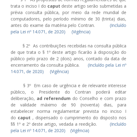
trata o inciso I do
caput
deste artigo serão submetidas a
prévia consulta pública, por meio da rede mundial de
computadores, pelo período mínimo de 30 (trinta) dias,
antes do exame da matéria pelo Contran.
(Incluído
pela Lei nº 14.071, de 2020)
(Vigência)
§ 2º As contribuições recebidas na consulta pública
de que trata o § 1º deste artigo ficarão à disposição do
público pelo prazo de 2 (dois) anos, contado da data de
encerramento da consulta pública.
(Incluído pela Lei nº
14.071, de 2020)
(Vigência)
§ 3º Em caso de urgência e de relevante interesse
público, o Presidente do Contran poderá editar
deliberação,
ad referendum
do Conselho e com prazo
de validade máximo de 90 (noventa) dias, para
estabelecer norma regulamentar prevista no inciso I
do
caput
, dispensado o cumprimento do disposto nos
§§ 1º e 2º deste artigo, vedada a reedição.
(Incluído
pela Lei nº 14.071, de 2020)
(Vigência)