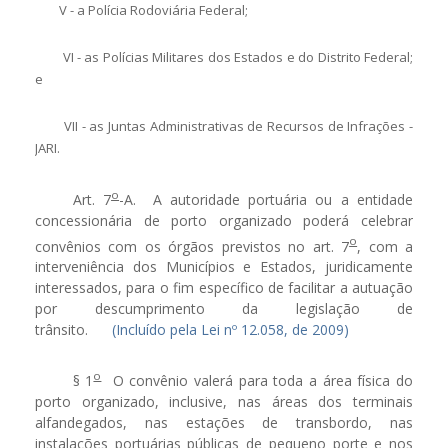
V - a Polícia Rodoviária Federal;
VI - as Polícias Militares dos Estados e do Distrito Federal;
e
VII - as Juntas Administrativas de Recursos de Infrações -
JARI.
o
Art. 7
-A.
A autoridade portuária ou a entidade
concessionária de porto organizado poderá celebrar
o
convênios com os órgãos previstos no art. 7
, com a
interveniência dos Municípios e Estados, juridicamente
interessados, para o fim específico de facilitar a autuação
por descumprimento da legislação de
trânsito.
(Incluído pela Lei nº 12.058, de 2009)
o
§ 1
O convênio valerá para toda a área física do
porto organizado, inclusive, nas áreas dos terminais
alfandegados, nas estações de transbordo, nas
instalações portuárias públicas de pequeno porte e nos