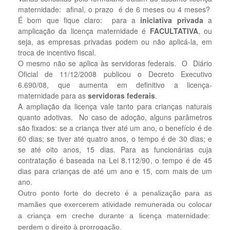
maternidade: afinal, o prazo é de 6 meses ou 4 meses?
É bom que fique claro: para a
iniciativa privada
a
amplicação da licença maternidade é
FACULTATIVA
, ou
seja, as empresas privadas podem ou não aplicá-la, em
troca de incentivo fiscal.
O mesmo não se aplica às servidoras federais. O Diário
Oficial de 11/12/2008 publicou o Decreto Executivo
6.690/08, que aumenta em definitivo a licença-
maternidade para as
servidoras federais
.
A ampliação da licença vale tanto para crianças naturais
quanto adotivas. No caso de adoção, alguns parâmetros
são fixados: se a crian
ça tiver até um ano, o benefício é de
60 dias; se tiver até quatro anos, o tempo é de 30 dias; e
se até oito anos, 15 dias. Para as funcionárias cuja
contratação é baseada na Lei 8.112/90, o tempo é de 45
dias para crianças de até um ano e 15, com mais de um
ano.
Outro ponto forte do decreto é a penalização para as
mamães que exercerem atividade remunerada ou colocar
a criança em creche durante a licença maternidade:
perdem o direito à prorrogação.