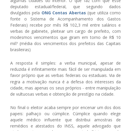
algumas cidades do interior. O que faz com que esse
deputado estadual/federal, que segundo dados
divulgados pela
ONG Contas Abertas
(que utiliza como
fonte o Sistema de Acompanhamento dos Gastos
Federais) recebe por mês R$ 102,3 mil entre salários e
verbas de gabinete, pleitear um cargo de prefeito, com
modesmos vencimentos que giram em torno de R$ 10
mil? (média dos vencimentos dos prefeitos das Capitais
brasileiras)
A resposta é simples: a verba municipal, apesar de
reduzida é infinitamente mais fácil de ser manipulada em
favor próprio que as verbas federais ou estaduais.
Via de
regra a motivação nunca é a defesa dos interesses da
cidade, mas apenas os seus próprios - entre manipulação
de vultuosas verbas e obtenção de prestígio na cidade.
No final o eleitor acaba sempre por encenar um dos dois
papeis: palhaço ou cúmplice. Cúmplice quando elege
aquele médico influente que distribui amostras de
remédios e atestados do INSS, aquele advogado que