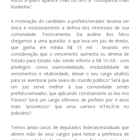
votos a quem aparece mais ou tem a "musiquinha mais
bonitinha".
A motivação do candidato a prefeito/verador deveria ser
única e exclusivamente a defesa dos interesses de sua
comunidade. Teoricamente. Da análise dos fatos
chegamos a uma questão: o que leva um juiz de direito,
que ganha em média R$ 15 mil - levando em
consideração que o vencimento aumenta ou diminui de
Estado para Estado não sendo inferior a R$ 10 mil - com
privilégios como inamovibilidade, irredutibilidade de
vencimentos e vitaliciedade, deixar o seu cargo vitalício
para se aventurar pela seara do mundo político? Será que
um juiz serve melhor à sua comunidade sendo
prefeito/vereador, que aplicando corretamente as leis nos
Fóruns? Será um cargo efêmero de prefeito por 4 anos
mais "proveitoso" que uma carreira VITALÍCIA no
Judiciário?
Temos ainda casos de deputados federais/estaduais que
abrem mão de seus cargos para tentar a prefeitura de