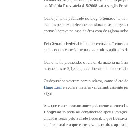
ou
Medida Provisória 415/2008
vai à sanção Presi
Como já havia publicado no blog, o
Senado
havia f
bebidas pelos estabelecimentos situados às margens 
apenas liberava no caso de área com de aglomerados
Pelo
Senado Federal
foram apresentadas 7 emendas,
que previa o
cancelamento das multas
aplicadas du
Como havia prometido, o relator da matéria na Câ
as emendas nº 3,4,5 e 7, que liberavam a comerciali
Os deputados votaram com o relator, como já era de
Hugo Leal
e agora a matéria vai definitivamente par
vigor.
Aos que comemoraram antecipadamente as emendas do
Congresso
só pode ser comemorado após a votação p
emendas feitas pelo Senado Federal, a que
liberava
em área rural e a que
cancelava as multas aplicad