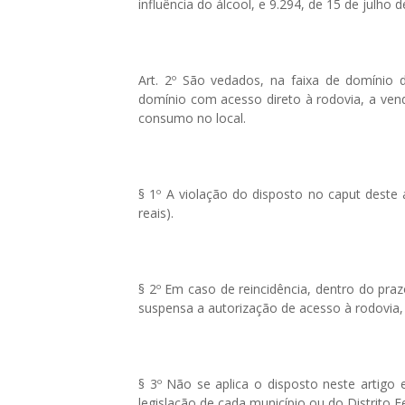
influência do álcool, e 9.294, de 15 de julho 
Art. 2º São vedados, na faixa de domínio 
domínio com acesso direto à rodovia, a vend
consumo no local.
§ 1º A violação do disposto no caput deste 
reais).
§ 2º Em caso de reincidência, dentro do pra
suspensa a autorização de acesso à rodovia, 
§ 3º Não se aplica o disposto neste artigo
legislação de cada município ou do Distrito F