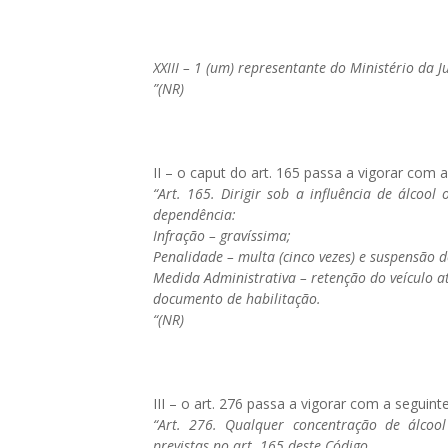
XXIII – 1 (um) representante do Ministério da Ju
”(NR)
II – o caput do art. 165 passa a vigorar com 
“Art. 165. Dirigir sob a influência de álcoo
dependência:
Infração – gravíssima;
Penalidade – multa (cinco vezes) e suspensão do
Medida Administrativa – retenção do veículo a
documento de habilitação.
“(NR)
III – o art. 276 passa a vigorar com a seguint
“Art. 276. Qualquer concentração de álcool
previstas no art. 165 deste Código.