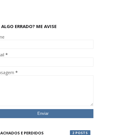
 ALGO ERRADO? ME AVISE
me
ail
*
nsagem
*
ACHADOS E PERDIDOS
2