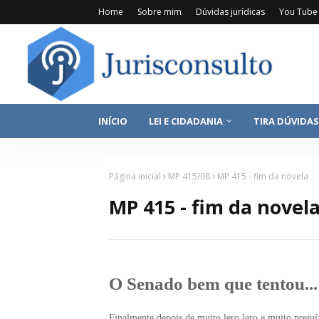
Home
Sobre mim
Dúvidas jurídicas
You Tube
INÍCIO
LEI E CIDADANIA
TIRA DÚVIDAS
Página inicial
MP 415/08
MP 415 - fim da novela
MP 415 - fim da novel
O Senado bem que tentou...
Finalmente depois de muito lero lero e muito prejuí