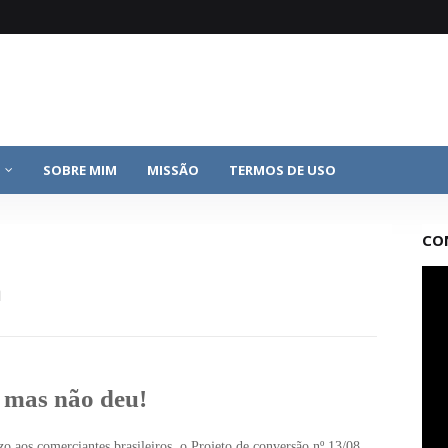
SOBRE MIM
MISSÃO
TERMOS DE USO
CO
a
 mas não deu!
zo aos comerciantes brasileiros, o Projeto de conversão nº 13/08,