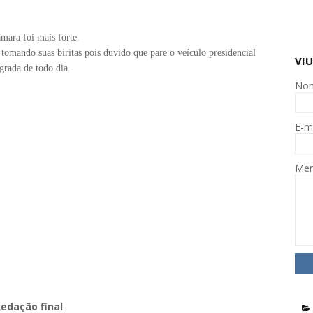
âmara foi mais forte.
tomando suas biritas pois duvido que pare o veículo presidencial
VIU
grada de todo dia.
No
E-m
Me
edação final