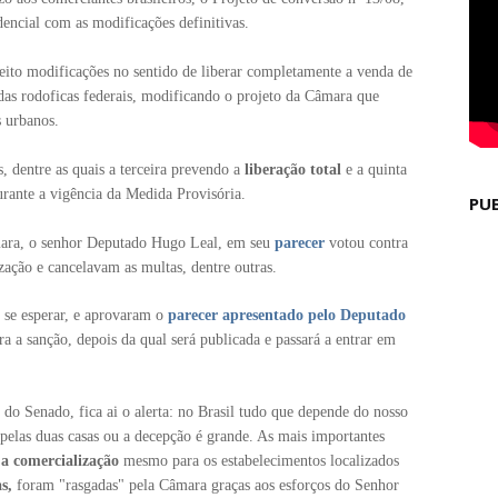
dencial com as modificações definitivas.
eito modificações no sentido de liberar completamente a venda de
das rodoficas federais, modificando o projeto da Câmara que
 urbanos.
 dentre as quais a terceira prevendo a
liberação total
e a quinta
rante a vigência da Medida Provisória.
PU
mara, o senhor Deputado Hugo Leal, em seu
parecer
votou contra
zação e cancelavam as multas, dentre outras.
 se esperar, e aprovaram o
parecer apresentado pelo Deputado
a a sanção, depois da qual será publicada e passará a entrar em
 Senado, fica ai o alerta: no Brasil tudo que depende do nosso
elas duas casas ou a decepção é grande. As mais importantes
 a comercialização
mesmo para os estabelecimentos localizados
as,
foram "rasgadas" pela Câmara graças aos esforços do Senhor