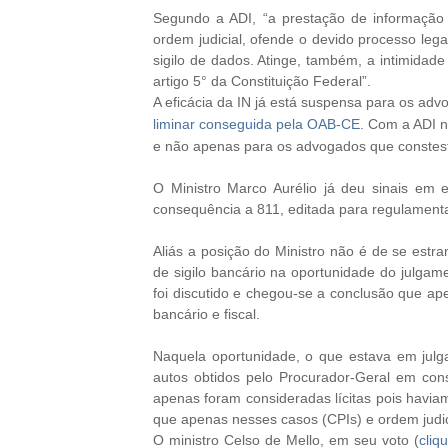
Segundo a ADI, “a prestação de informação 
ordem judicial, ofende o devido processo legal
sigilo de dados. Atinge, também, a intimidade
artigo 5° da Constituição Federal”.
A eficácia da IN já está suspensa para os ad
liminar conseguida pela OAB-CE
. Com a ADI n
e não apenas para os advogados que constes
O Ministro Marco Aurélio já deu sinais em e
consequência a 811, editada para regulamenta
Aliás a posição do Ministro não é de se estr
de sigilo bancário na oportunidade do julga
foi discutido e chegou-se a conclusão que ape
bancário e fiscal.
Naquela oportunidade, o que estava em julg
autos obtidos pelo Procurador-Geral em consu
apenas foram consideradas lícitas pois havi
que apenas nesses casos (CPIs) e ordem judicia
O ministro Celso de Mello, em seu voto (
cliq