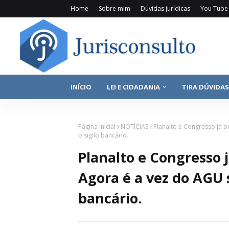
Home
Sobre mim
Dúvidas jurídicas
You Tube
INÍCIO
LEI E CIDADANIA
TIRA DÚVIDAS
Página inicial
NOTÍCIAS
Planalto e Congresso já 
o sigilo bancário.
Planalto e Congresso 
Agora é a vez do AGU s
bancário.