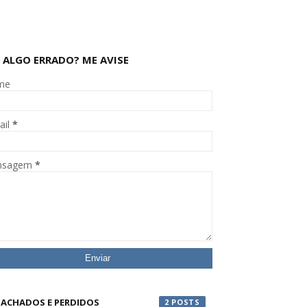
 ALGO ERRADO? ME AVISE
me
ail
*
nsagem
*
ACHADOS E PERDIDOS
2