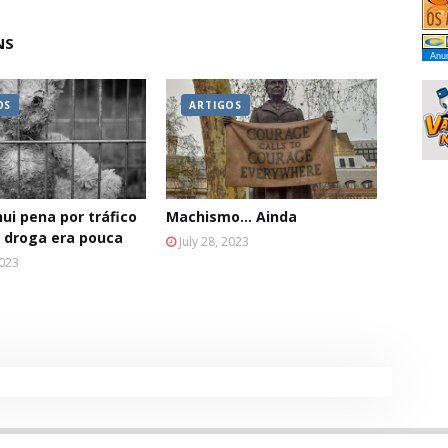
NS
Anun
OS
ARTIGOS
nui pena por tráfico
Machismo... Ainda
 droga era pouca
July 28, 2023
2023