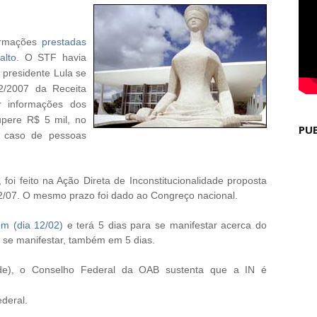
formações
prestadas
alto.
O STF havia
 presidente Lula se
2/2007 da Receita
r informações dos
upere R$ 5 mil, no
PU
o caso de pessoas
foi feito na Ação Direta de Inconstitucionalidade proposta
2/07. O mesmo prazo foi dado ao Congreço nacional.
m (dia 12/02)
e terá 5 dias para se manifestar acerca do
 se manifestar, também em 5 dias.
idade), o Conselho Federal da OAB sustenta que a IN é
ederal.