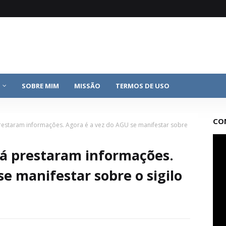
SOBRE MIM
MISSÃO
TERMOS DE USO
CO
prestaram informações. Agora é a vez do AGU se manifestar sobre
já prestaram informações.
e manifestar sobre o sigilo