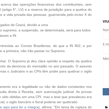
acerca das operações financeiras dos contribuintes, sem
 (artigo 5°, LV) e a reserva de jurisdição para a quebra do
 e a vida privada das pessoas, guarnecida pelo inciso X do
VIU
vogados de Ceará, devido a uma
No
o supremo, a suspensão, se determinada, será para todos
taram a IN.
E-m
ntrevista ao Correio Braziliense, de que a IN 802, e por
r a primeira, não irão passar no Supremo.
Me
anhar. O Supremo já deu clara opinião a respeito da quebra
mento da denúncia do mensalão no ano passado. O assunto
nas o Judiciário e as CPIs têm poder para quebrar o sigilo
amento era a legalidade ou não de dados constantes nos
lta direta à Receita, sem autorização judicial. As provas
am sido obtidas em uma CPI, mas a tese que prevaleceu era
l, o sigilo bancário e fiscal poderia ser quebrado.
ue aqui para ler a íntegra
), afirma: “Em tema de ruptura do