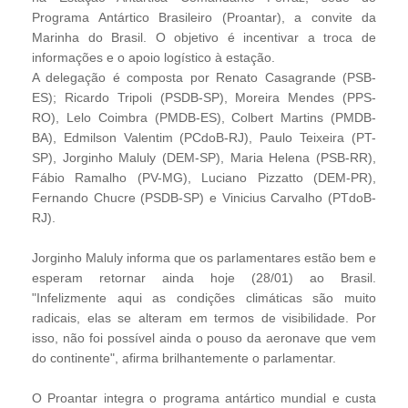
Programa Antártico Brasileiro (Proantar), a convite da
Marinha do Brasil. O objetivo é incentivar a troca de
informações e o apoio logístico à estação.
A delegação é composta por Renato Casagrande (PSB-
ES); Ricardo Tripoli (PSDB-SP), Moreira Mendes (PPS-
RO), Lelo Coimbra (PMDB-ES), Colbert Martins (PMDB-
BA), Edmilson Valentim (PCdoB-RJ), Paulo Teixeira (PT-
SP), Jorginho Maluly (DEM-SP), Maria Helena (PSB-RR),
Fábio Ramalho (PV-MG), Luciano Pizzatto (DEM-PR),
Fernando Chucre (PSDB-SP) e Vinicius Carvalho (PTdoB-
RJ).
Jorginho Maluly informa que os parlamentares estão bem e
esperam retornar ainda hoje (28/01) ao Brasil.
"Infelizmente aqui as condições climáticas são muito
radicais, elas se alteram em termos de visibilidade. Por
isso, não foi possível ainda o pouso da aeronave que vem
do continente", afirma brilhantemente o parlamentar.
O Proantar integra o programa antártico mundial e custa