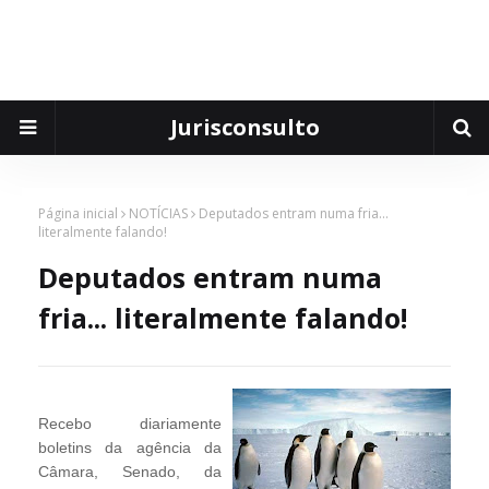
Jurisconsulto
Página inicial
NOTÍCIAS
Deputados entram numa fria...
literalmente falando!
Deputados entram numa
fria... literalmente falando!
Recebo diariamente
boletins da agência da
Câmara, Senado, da